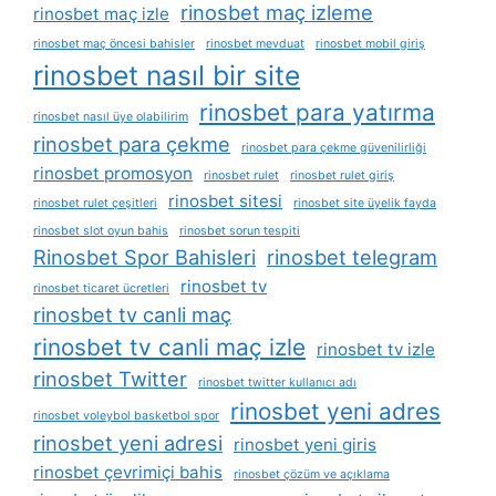
rinosbet maç izleme
rinosbet maç izle
rinosbet maç öncesi bahisler
rinosbet mevduat
rinosbet mobil giriş
rinosbet nasıl bir site
rinosbet para yatırma
rinosbet nasıl üye olabilirim
rinosbet para çekme
rinosbet para çekme güvenilirliği
rinosbet promosyon
rinosbet rulet
rinosbet rulet giriş
rinosbet sitesi
rinosbet rulet çeşitleri
rinosbet site üyelik fayda
rinosbet slot oyun bahis
rinosbet sorun tespiti
Rinosbet Spor Bahisleri
rinosbet telegram
rinosbet tv
rinosbet ticaret ücretleri
rinosbet tv canli maç
rinosbet tv canli maç izle
rinosbet tv izle
rinosbet Twitter
rinosbet twitter kullanıcı adı
rinosbet yeni adres
rinosbet voleybol basketbol spor
rinosbet yeni adresi
rinosbet yeni giris
rinosbet çevrimiçi bahis
rinosbet çözüm ve açıklama