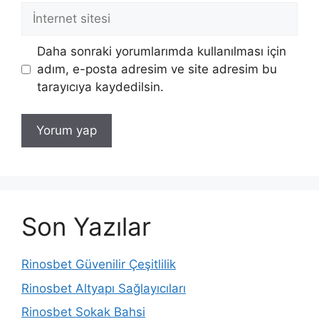
İnternet
sitesi
Daha sonraki yorumlarımda kullanılması için
adım, e-posta adresim ve site adresim bu
tarayıcıya kaydedilsin.
Son Yazılar
Rinosbet Güvenilir Çeşitlilik
Rinosbet Altyapı Sağlayıcıları
Rinosbet Sokak Bahsi