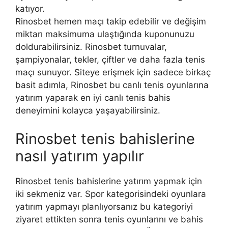
katıyor.
Rinosbet hemen maçı takip edebilir ve değişim
miktarı maksimuma ulaştığında kuponunuzu
doldurabilirsiniz. Rinosbet turnuvalar,
şampiyonalar, tekler, çiftler ve daha fazla tenis
maçı sunuyor. Siteye erişmek için sadece birkaç
basit adımla, Rinosbet bu canlı tenis oyunlarına
yatırım yaparak en iyi canlı tenis bahis
deneyimini kolayca yaşayabilirsiniz.
Rinosbet tenis bahislerine
nasıl yatırım yapılır
Rinosbet tenis bahislerine yatırım yapmak için
iki sekmeniz var. Spor kategorisindeki oyunlara
yatırım yapmayı planlıyorsanız bu kategoriyi
ziyaret ettikten sonra tenis oyunlarını ve bahis