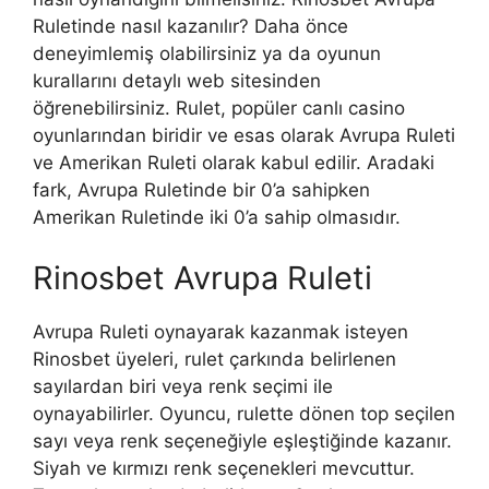
Ruletinde nasıl kazanılır? Daha önce
deneyimlemiş olabilirsiniz ya da oyunun
kurallarını detaylı web sitesinden
öğrenebilirsiniz. Rulet, popüler canlı casino
oyunlarından biridir ve esas olarak Avrupa Ruleti
ve Amerikan Ruleti olarak kabul edilir. Aradaki
fark, Avrupa Ruletinde bir 0’a sahipken
Amerikan Ruletinde iki 0’a sahip olmasıdır.
Rinosbet Avrupa Ruleti
Avrupa Ruleti oynayarak kazanmak isteyen
Rinosbet üyeleri, rulet çarkında belirlenen
sayılardan biri veya renk seçimi ile
oynayabilirler. Oyuncu, rulette dönen top seçilen
sayı veya renk seçeneğiyle eşleştiğinde kazanır.
Siyah ve kırmızı renk seçenekleri mevcuttur.