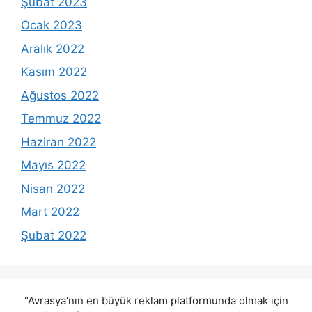
Şubat 2023
Ocak 2023
Aralık 2022
Kasım 2022
Ağustos 2022
Temmuz 2022
Haziran 2022
Mayıs 2022
Nisan 2022
Mart 2022
Şubat 2022
"Avrasya'nın en büyük reklam platformunda olmak için