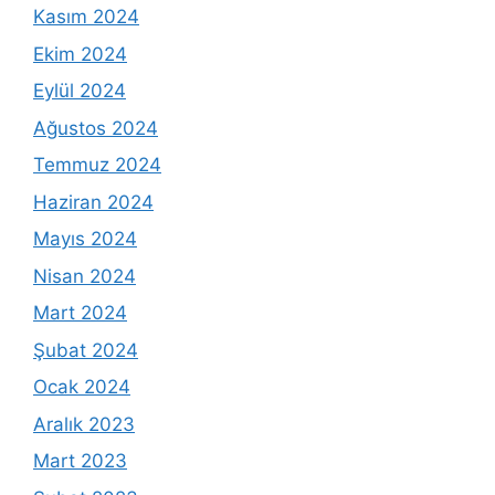
Kasım 2024
Ekim 2024
Eylül 2024
Ağustos 2024
Temmuz 2024
Haziran 2024
Mayıs 2024
Nisan 2024
Mart 2024
Şubat 2024
Ocak 2024
Aralık 2023
Mart 2023