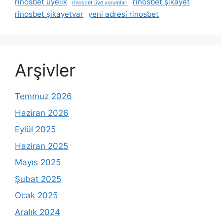
rinosbet üyelik
rinosbet şikayet
rinosbet üye yorumları
rinosbet şikayetvar
yeni adresi rinosbet
Arşivler
Temmuz 2026
Haziran 2026
Eylül 2025
Haziran 2025
Mayıs 2025
Şubat 2025
Ocak 2025
Aralık 2024