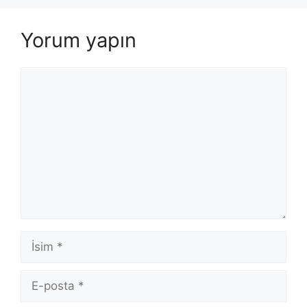
Yorum yapın
Yorum
İsim
E-
posta