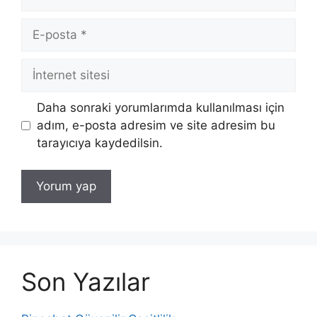
E-
posta
İnternet
sitesi
Daha sonraki yorumlarımda kullanılması için
adım, e-posta adresim ve site adresim bu
tarayıcıya kaydedilsin.
Son Yazılar