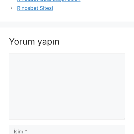
dolaşımı
Rinosbet Sitesi
Yorum yapın
Yorum
İsim