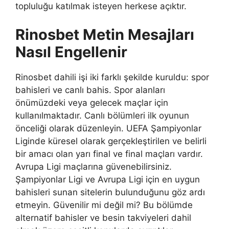
topluluğu katılmak isteyen herkese açıktır.
Rinosbet Metin Mesajları
Nasıl Engellenir
Rinosbet dahili işi iki farklı şekilde kuruldu: spor
bahisleri ve canlı bahis. Spor alanları
önümüzdeki veya gelecek maçlar için
kullanılmaktadır. Canlı bölümleri ilk oyunun
önceliği olarak düzenleyin. UEFA Şampiyonlar
Liginde küresel olarak gerçekleştirilen ve belirli
bir amacı olan yarı final ve final maçları vardır.
Avrupa Ligi maçlarına güvenebilirsiniz.
Şampiyonlar Ligi ve Avrupa Ligi için en uygun
bahisleri sunan sitelerin bulunduğunu göz ardı
etmeyin. Güvenilir mi değil mi? Bu bölümde
alternatif bahisler ve besin takviyeleri dahil