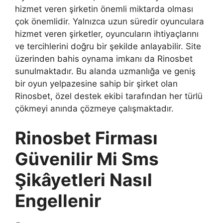
hizmet veren şirketin önemli miktarda olması
çok önemlidir. Yalnızca uzun süredir oyunculara
hizmet veren şirketler, oyuncuların ihtiyaçlarını
ve tercihlerini doğru bir şekilde anlayabilir. Site
üzerinden bahis oynama imkanı da Rinosbet
sunulmaktadır. Bu alanda uzmanlığa ve geniş
bir oyun yelpazesine sahip bir şirket olan
Rinosbet, özel destek ekibi tarafından her türlü
çökmeyi anında çözmeye çalışmaktadır.
Rinosbet Firması
Güvenilir Mi Sms
Şikâyetleri Nasıl
Engellenir