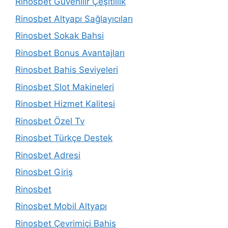
Rinosbet Güvenilir Çeşitlilik
Rinosbet Altyapı Sağlayıcıları
Rinosbet Sokak Bahsi
Rinosbet Bonus Avantajları
Rinosbet Bahis Seviyeleri
Rinosbet Slot Makineleri
Rinosbet Hizmet Kalitesi
Rinosbet Özel Tv
Rinosbet Türkçe Destek
Rinosbet Adresi
Rinosbet Giriş
Rinosbet
Rinosbet Mobil Altyapı
Rinosbet Çevrimiçi Bahis