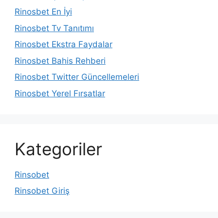
Rinosbet En İyi
Rinosbet Tv Tanıtımı
Rinosbet Ekstra Faydalar
Rinosbet Bahis Rehberi
Rinosbet Twitter Güncellemeleri
Rinosbet Yerel Fırsatlar
Kategoriler
Rinsobet
Rinsobet Giriş