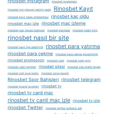
rinosbet instagram
rinosbet i̇ncelemesi
Rinosbet Kayıt
rinosbet i̇çin şikayet çekilişi nedir
rinosbet kaç oldu
rinosbet kayıt talep ertelenmesi
rinosbet maç izleme
rinosbet maç izle
rinosbet maç öncesi bahisler
rinosbet mevduat
rinosbet mobil giriş
rinosbet nasıl bir site
rinosbet para yatırma
rinosbet nasıl üye olabilirim
rinosbet para çekme
rinosbet para çekme güvenilirliği
rinosbet promosyon
rinosbet rulet
rinosbet rulet giriş
rinosbet sitesi
rinosbet rulet çeşitleri
rinosbet site üyelik fayda
rinosbet slot oyun bahis
rinosbet sorun tespiti
Rinosbet Spor Bahisleri
rinosbet telegram
rinosbet tv
rinosbet ticaret ücretleri
rinosbet tv canli maç
rinosbet tv canli maç izle
rinosbet tv izle
rinosbet Twitter
rinosbet twitter kullanıcı adı