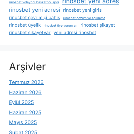
rinosbet yeni adres
rinosbet voleybol basketbol spor
rinosbet yeni adresi
rinosbet yeni giris
rinosbet çevrimiçi bahis
rinosbet çözüm ve açıklama
rinosbet üyelik
rinosbet şikayet
rinosbet üye yorumları
rinosbet şikayetvar
yeni adresi rinosbet
Arşivler
Temmuz 2026
Haziran 2026
Eylül 2025
Haziran 2025
Mayıs 2025
Şubat 2025