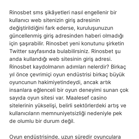
Rinosbet sms şikâyetleri nasıl engellenir bir
kullanıcı web sitenizin giriş adresinin
değiştirildiğini fark ederse, kuruluşunuzun
güncellenmiş giriş adresinden haberi olmadığı
için şaşırabilir. Rinosbet yeni konutunu şirketin
Twitter sayfasında bulabilirsiniz. Rinosbet şu
anda kullandığı web sitesinin giriş adresi.
Rinosbet kaydolmanın adımları nelerdir? Birkaç
yıl önce çevrimiçi oyun endüstrisi birkaç büyük
oyuncunun hakimiyetindeydi, ancak artık
insanlara eğlenceli bir oyun deneyimi sunan çok
sayıda oyun sitesi var. Maalesef casino
sitelerinin yükselişi, belirli sektörlerdeki artış ve
kullanıcıların memnuniyetsizliği nedeniyle pek
de olumlu bir durum değil.
Oyun endüstrisinde, uzun süredir oyunculara