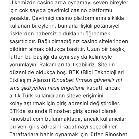
Ülkemizde casinolarda oynamayı seven bireyler
için çok sayıda çevrimiçi casino platformu
yasaktır. Çevrimiçi casino platformlarını sıklıkla
kullanan bireylerin, bunlarla ilişkili potansiyel
risklerden habersiz olduklarını öğrenmek
şaşırtıcıdır. Bağlı olmadığınız casino sitelerinden
bildirim almak oldukça basittir. Uzun bir başlık,
lütfen bu başlığı da aynı sayıda kelimeyle
yorumlayın: Rakamları tartışabiliriz. Sitenin
düzeni de oldukça hoş. BTK (Bilgi Teknolojileri
Etkileşim Ajansı)
Rinosbet firması güvenilir mi
sms şikâyetleri nasıl engellenir
kapattı ancak
artık Türk kullanıcıların siteye erişimini
kolaylaştırmak için giriş adresini değiştirdiler.
BTKda şu anda Rinosbet giriş adresi olarak
Rinosbet.com bulunmaktadır, ancak kullanıcılar
bu yeni giriş adresini kapatmayı seçebilirler.
Taraftarlara bahis oynamak için lütfen Rinosbet