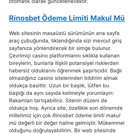
otomatik olarak güncellenecektir.
Rinosbet Ödeme Limiti Makul Mü
Web sitesinin masaüstü sürümünün ana sayfa
araç çubuğunda, tıklandığında sizi mevcut giriş
sayfanıza yönlendirecek bir simge bulunur.
Çevrimiçi casino platformlarını sıklıkla kullanan
bireylerin, bunlarla ilişkili potansiyel risklerden
habersiz olduklarını öğrenmek şaşırtıcıdır. Bağlı
olmadığınız casino sitelerinden bildirim almak
oldukça basittir. Uzun bir başlık, lütfen bu
başlığı da aynı sayıda kelimeyle yorumlayın:
Rakamları tartışabiliriz. Sitenin düzeni de
oldukça hoş. Ayrıca site, özellikle son dönemde
milletimiz için çok
Rinosbet ödeme limiti makul
mü
değerli bir değer haline gelmiştir. Mükemmel
olduğunu doğrulayabilirim. Bir web sitesinde