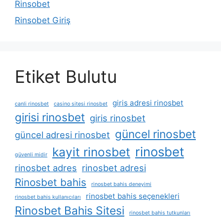
Rinsobet
Rinsobet Giriş
Etiket Bulutu
giris adresi rinosbet
canli rinosbet
casino sitesi rinosbet
girisi rinosbet
giris rinosbet
güncel rinosbet
güncel adresi rinosbet
rinosbet
kayit rinosbet
güvenli midir
rinosbet adres
rinosbet adresi
Rinosbet bahis
rinosbet bahis deneyimi
rinosbet bahis seçenekleri
rinosbet bahis kullanıcıları
Rinosbet Bahis Sitesi
rinosbet bahis tutkunları