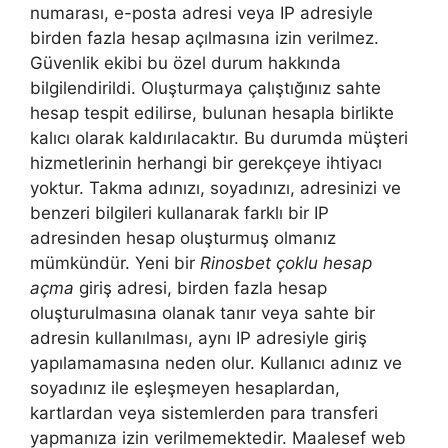
numarası, e-posta adresi veya IP adresiyle
birden fazla hesap açılmasına izin verilmez.
Güvenlik ekibi bu özel durum hakkında
bilgilendirildi. Oluşturmaya çalıştığınız sahte
hesap tespit edilirse, bulunan hesapla birlikte
kalıcı olarak kaldırılacaktır. Bu durumda müşteri
hizmetlerinin herhangi bir gerekçeye ihtiyacı
yoktur. Takma adınızı, soyadınızı, adresinizi ve
benzeri bilgileri kullanarak farklı bir IP
adresinden hesap oluşturmuş olmanız
mümkündür. Yeni bir
Rinosbet çoklu hesap
açma
giriş adresi, birden fazla hesap
oluşturulmasına olanak tanır veya sahte bir
adresin kullanılması, aynı IP adresiyle giriş
yapılamamasına neden olur. Kullanıcı adınız ve
soyadınız ile eşleşmeyen hesaplardan,
kartlardan veya sistemlerden para transferi
yapmanıza izin verilmemektedir. Maalesef web