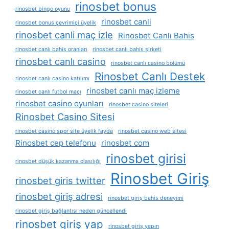
rinosbet bonus
rinosbet bingo oyunu
rinosbet canli
rinosbet bonus çevrimiçi üyelik
rinosbet canli maç izle
Rinosbet Canlı Bahis
rinosbet canlı bahis oranları
rinosbet canlı bahis şirketi
rinosbet canlı casino
rinosbet canlı casino bölümü
Rinosbet Canlı Destek
rinosbet canlı casino katılımı
rinosbet canlı maç izleme
rinosbet canlı futbol maçı
rinosbet casino oyunları
rinosbet casino siteleri
Rinosbet Casino Sitesi
rinosbet casino spor site üyelik fayda
rinosbet casino web sitesi
Rinosbet cep telefonu
rinosbet com
rinosbet girisi
rinosbet düşük kazanma olasılığı
Rinosbet Giriş
rinosbet giris twitter
rinosbet giriş adresi
rinosbet giriş bahis deneyimi
rinosbet giriş bağlantısı neden güncellendi
rinosbet giriş yap
rinosbet giriş yapın