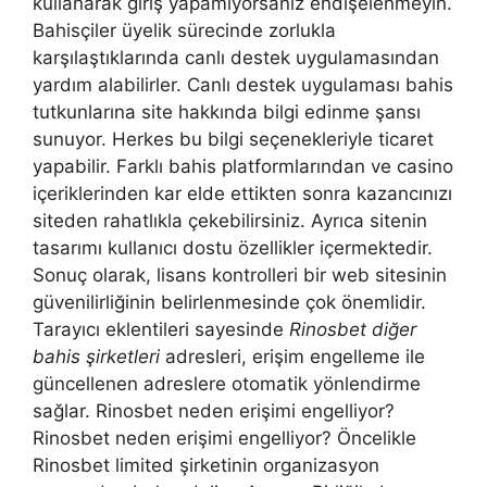
kullanarak giriş yapamıyorsanız endişelenmeyin.
Bahisçiler üyelik sürecinde zorlukla
karşılaştıklarında canlı destek uygulamasından
yardım alabilirler. Canlı destek uygulaması bahis
tutkunlarına site hakkında bilgi edinme şansı
sunuyor. Herkes bu bilgi seçenekleriyle ticaret
yapabilir. Farklı bahis platformlarından ve casino
içeriklerinden kar elde ettikten sonra kazancınızı
siteden rahatlıkla çekebilirsiniz. Ayrıca sitenin
tasarımı kullanıcı dostu özellikler içermektedir.
Sonuç olarak, lisans kontrolleri bir web sitesinin
güvenilirliğinin belirlenmesinde çok önemlidir.
Tarayıcı eklentileri sayesinde
Rinosbet diğer
bahis şirketleri
adresleri, erişim engelleme ile
güncellenen adreslere otomatik yönlendirme
sağlar. Rinosbet neden erişimi engelliyor?
Rinosbet neden erişimi engelliyor? Öncelikle
Rinosbet limited şirketinin organizasyon