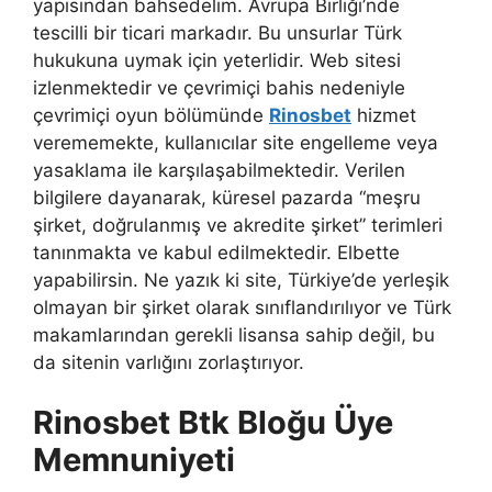
yapısından bahsedelim. Avrupa Birliği’nde
tescilli bir ticari markadır. Bu unsurlar Türk
hukukuna uymak için yeterlidir. Web sitesi
izlenmektedir ve çevrimiçi bahis nedeniyle
çevrimiçi oyun bölümünde
Rinosbet
hizmet
verememekte, kullanıcılar site engelleme veya
yasaklama ile karşılaşabilmektedir. Verilen
bilgilere dayanarak, küresel pazarda “meşru
şirket, doğrulanmış ve akredite şirket” terimleri
tanınmakta ve kabul edilmektedir. Elbette
yapabilirsin. Ne yazık ki site, Türkiye’de yerleşik
olmayan bir şirket olarak sınıflandırılıyor ve Türk
makamlarından gerekli lisansa sahip değil, bu
da sitenin varlığını zorlaştırıyor.
Rinosbet Btk Bloğu Üye
Memnuniyeti