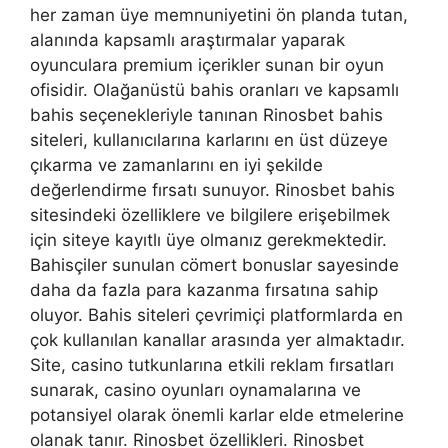
her zaman üye memnuniyetini ön planda tutan,
alanında kapsamlı araştırmalar yaparak
oyunculara premium içerikler sunan bir oyun
ofisidir. Olağanüstü bahis oranları ve kapsamlı
bahis seçenekleriyle tanınan Rinosbet bahis
siteleri, kullanıcılarına karlarını en üst düzeye
çıkarma ve zamanlarını en iyi şekilde
değerlendirme fırsatı sunuyor. Rinosbet bahis
sitesindeki özelliklere ve bilgilere erişebilmek
için siteye kayıtlı üye olmanız gerekmektedir.
Bahisçiler sunulan cömert bonuslar sayesinde
daha da fazla para kazanma fırsatına sahip
oluyor. Bahis siteleri çevrimiçi platformlarda en
çok kullanılan kanallar arasında yer almaktadır.
Site, casino tutkunlarına etkili reklam fırsatları
sunarak, casino oyunları oynamalarına ve
potansiyel olarak önemli karlar elde etmelerine
olanak tanır. Rinosbet özellikleri. Rinosbet