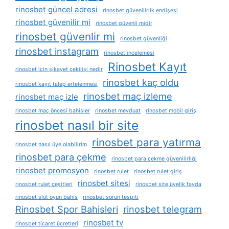
rinosbet güncel adresi
rinosbet güvenilirlik endişesi
rinosbet güvenilir mi
rinosbet güvenli midir
rinosbet güvenlir mi
rinosbet güvenliği
rinosbet instagram
rinosbet i̇ncelemesi
Rinosbet Kayıt
rinosbet i̇çin şikayet çekilişi nedir
rinosbet kaç oldu
rinosbet kayıt talep ertelenmesi
rinosbet maç izleme
rinosbet maç izle
rinosbet maç öncesi bahisler
rinosbet mevduat
rinosbet mobil giriş
rinosbet nasıl bir site
rinosbet para yatırma
rinosbet nasıl üye olabilirim
rinosbet para çekme
rinosbet para çekme güvenilirliği
rinosbet promosyon
rinosbet rulet
rinosbet rulet giriş
rinosbet sitesi
rinosbet rulet çeşitleri
rinosbet site üyelik fayda
rinosbet slot oyun bahis
rinosbet sorun tespiti
Rinosbet Spor Bahisleri
rinosbet telegram
rinosbet tv
rinosbet ticaret ücretleri