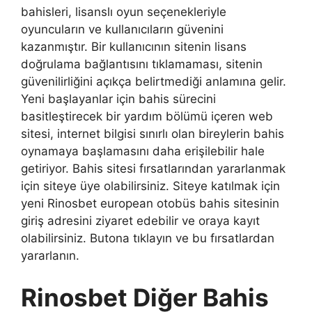
bahisleri, lisanslı oyun seçenekleriyle
oyuncuların ve kullanıcıların güvenini
kazanmıştır. Bir kullanıcının sitenin lisans
doğrulama bağlantısını tıklamaması, sitenin
güvenilirliğini açıkça belirtmediği anlamına gelir.
Yeni başlayanlar için bahis sürecini
basitleştirecek bir yardım bölümü içeren web
sitesi, internet bilgisi sınırlı olan bireylerin bahis
oynamaya başlamasını daha erişilebilir hale
getiriyor. Bahis sitesi fırsatlarından yararlanmak
için siteye üye olabilirsiniz. Siteye katılmak için
yeni Rinosbet european otobüs bahis sitesinin
giriş adresini ziyaret edebilir ve oraya kayıt
olabilirsiniz. Butona tıklayın ve bu fırsatlardan
yararlanın.
Rinosbet Diğer Bahis