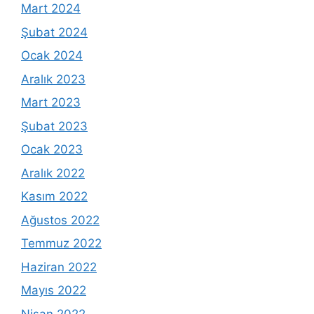
Mart 2024
Şubat 2024
Ocak 2024
Aralık 2023
Mart 2023
Şubat 2023
Ocak 2023
Aralık 2022
Kasım 2022
Ağustos 2022
Temmuz 2022
Haziran 2022
Mayıs 2022
Nisan 2022