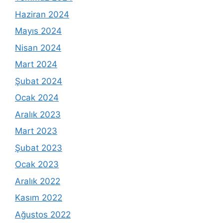
Haziran 2024
Mayıs 2024
Nisan 2024
Mart 2024
Şubat 2024
Ocak 2024
Aralık 2023
Mart 2023
Şubat 2023
Ocak 2023
Aralık 2022
Kasım 2022
Ağustos 2022