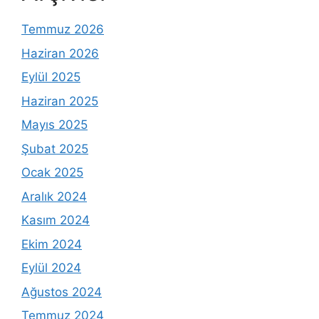
Temmuz 2026
Haziran 2026
Eylül 2025
Haziran 2025
Mayıs 2025
Şubat 2025
Ocak 2025
Aralık 2024
Kasım 2024
Ekim 2024
Eylül 2024
Ağustos 2024
Temmuz 2024