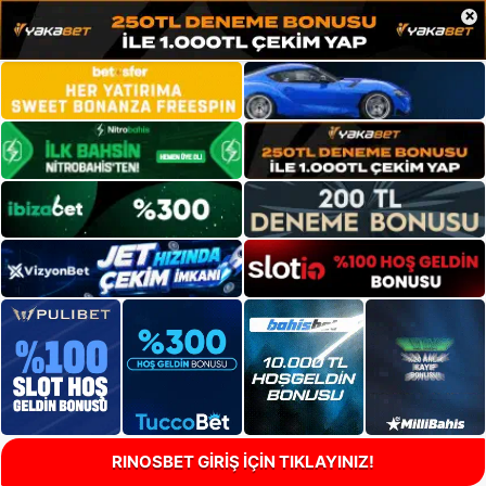
×
RINOSBET GİRİŞ İÇİN TIKLAYINIZ!