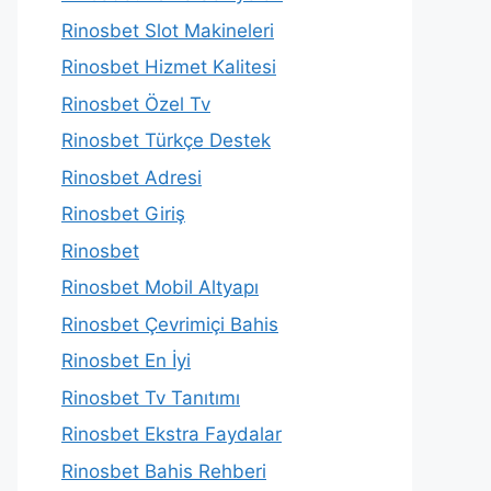
Rinosbet Slot Makineleri
Rinosbet Hizmet Kalitesi
Rinosbet Özel Tv
Rinosbet Türkçe Destek
Rinosbet Adresi
Rinosbet Giriş
Rinosbet
Rinosbet Mobil Altyapı
Rinosbet Çevrimiçi Bahis
Rinosbet En İyi
Rinosbet Tv Tanıtımı
Rinosbet Ekstra Faydalar
Rinosbet Bahis Rehberi