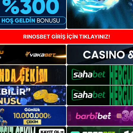
RINOSBET GİRİŞ İÇİN TIKLAYINIZ!