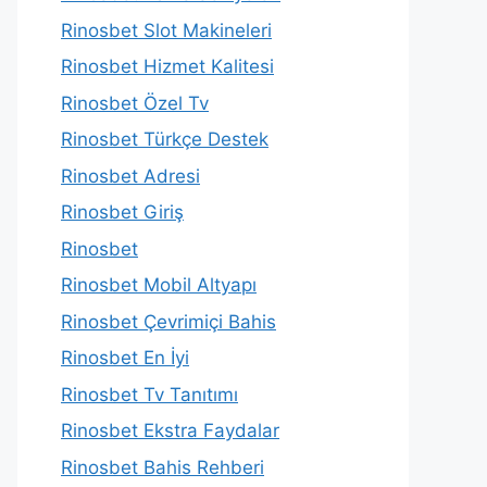
Rinosbet Slot Makineleri
Rinosbet Hizmet Kalitesi
Rinosbet Özel Tv
Rinosbet Türkçe Destek
Rinosbet Adresi
Rinosbet Giriş
Rinosbet
Rinosbet Mobil Altyapı
Rinosbet Çevrimiçi Bahis
Rinosbet En İyi
Rinosbet Tv Tanıtımı
Rinosbet Ekstra Faydalar
Rinosbet Bahis Rehberi