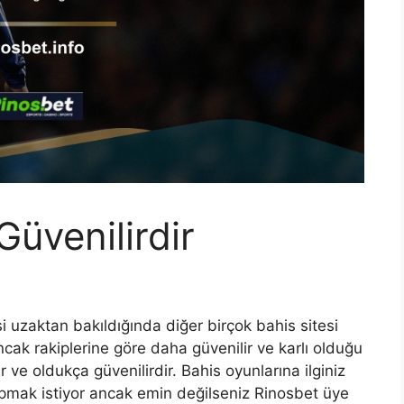
üvenilirdir
i uzaktan bakıldığında diğer birçok bahis sitesi
ncak rakiplerine göre daha güvenilir ve karlı olduğu
ir ve oldukça güvenilirdir. Bahis oyunlarına ilginiz
pmak istiyor ancak emin değilseniz Rinosbet üye