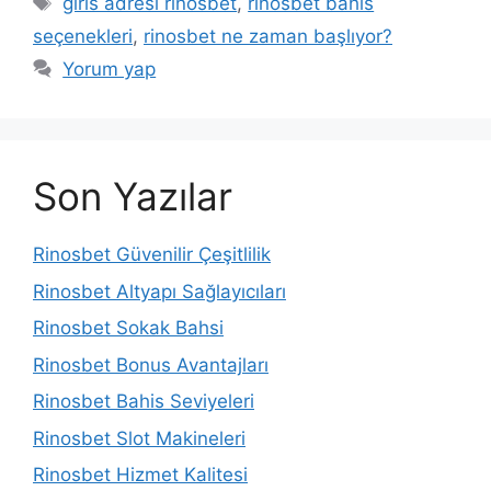
giris adresi rinosbet
,
rinosbet bahis
seçenekleri
,
rinosbet ne zaman başlıyor?
Yorum yap
Son Yazılar
Rinosbet Güvenilir Çeşitlilik
Rinosbet Altyapı Sağlayıcıları
Rinosbet Sokak Bahsi
Rinosbet Bonus Avantajları
Rinosbet Bahis Seviyeleri
Rinosbet Slot Makineleri
Rinosbet Hizmet Kalitesi