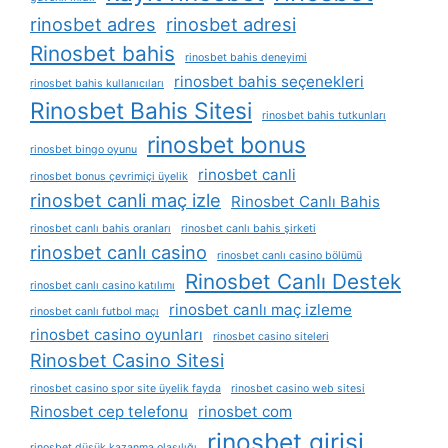
rinosbet adres
rinosbet adresi
Rinosbet bahis
rinosbet bahis deneyimi
rinosbet bahis seçenekleri
rinosbet bahis kullanıcıları
Rinosbet Bahis Sitesi
rinosbet bahis tutkunları
rinosbet bonus
rinosbet bingo oyunu
rinosbet canli
rinosbet bonus çevrimiçi üyelik
rinosbet canli maç izle
Rinosbet Canlı Bahis
rinosbet canlı bahis oranları
rinosbet canlı bahis şirketi
rinosbet canlı casino
rinosbet canlı casino bölümü
Rinosbet Canlı Destek
rinosbet canlı casino katılımı
rinosbet canlı maç izleme
rinosbet canlı futbol maçı
rinosbet casino oyunları
rinosbet casino siteleri
Rinosbet Casino Sitesi
rinosbet casino spor site üyelik fayda
rinosbet casino web sitesi
Rinosbet cep telefonu
rinosbet com
rinosbet girisi
rinosbet düşük kazanma olasılığı