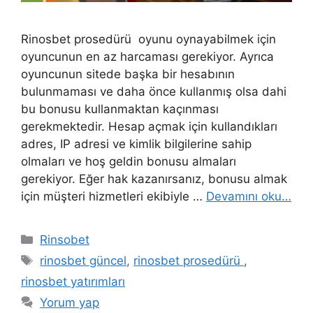
Rinosbet prosedürü oyunu oynayabilmek için
oyuncunun en az harcaması gerekiyor. Ayrıca
oyuncunun sitede başka bir hesabının
bulunmaması ve daha önce kullanmış olsa dahi
bu bonusu kullanmaktan kaçınması
gerekmektedir. Hesap açmak için kullandıkları
adres, IP adresi ve kimlik bilgilerine sahip
olmaları ve hoş geldin bonusu almaları
gerekiyor. Eğer hak kazanırsanız, bonusu almak
için müşteri hizmetleri ekibiyle …
Devamını oku…
Kategoriler
Rinsobet
Etiketler
rinosbet güncel
,
rinosbet prosedürü
,
rinosbet yatırımları
Yorum yap