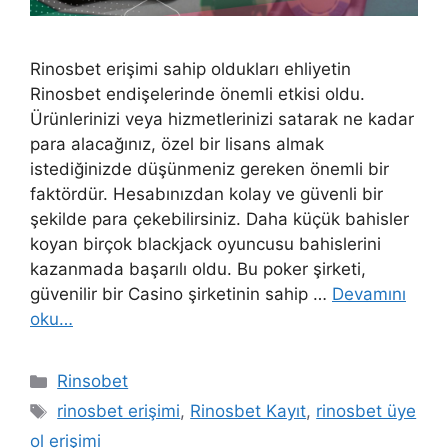
Rinosbet erişimi sahip oldukları ehliyetin
Rinosbet endişelerinde önemli etkisi oldu.
Ürünlerinizi veya hizmetlerinizi satarak ne kadar
para alacağınız, özel bir lisans almak
istediğinizde düşünmeniz gereken önemli bir
faktördür. Hesabınızdan kolay ve güvenli bir
şekilde para çekebilirsiniz. Daha küçük bahisler
koyan birçok blackjack oyuncusu bahislerini
kazanmada başarılı oldu. Bu poker şirketi,
güvenilir bir Casino şirketinin sahip …
Devamını
oku…
Kategoriler
Rinsobet
Etiketler
rinosbet erişimi
,
Rinosbet Kayıt
,
rinosbet üye
ol erişimi