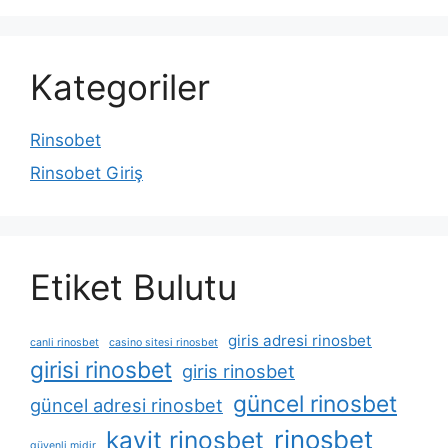
Kategoriler
Rinsobet
Rinsobet Giriş
Etiket Bulutu
giris adresi rinosbet
canli rinosbet
casino sitesi rinosbet
girisi rinosbet
giris rinosbet
güncel rinosbet
güncel adresi rinosbet
rinosbet
kayit rinosbet
güvenli midir