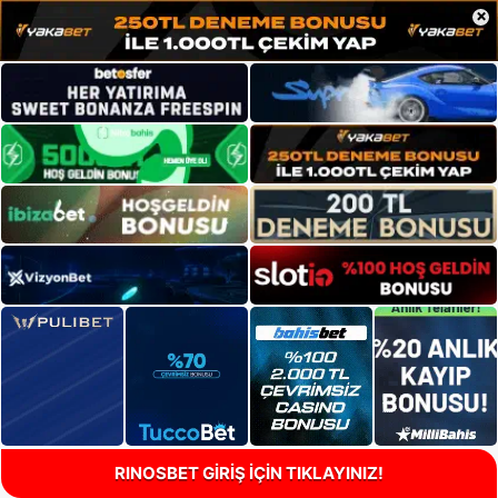
×
RINOSBET GİRİŞ İÇİN TIKLAYINIZ!