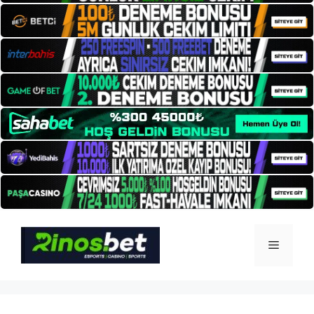
İçeriğe
atla
Menü