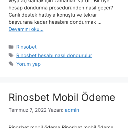
veya açıklamak için zamanları vardır. Bir üye
hesap dondurma prosedüründen nasıl geçer?
Canlı destek hattıyla konuştu ve tekrar
başvurana kadar hesabını dondurmak …
Devamını oku…
Kategoriler
Rinsobet
Etiketler
Rinosbet hesabı nasıl dondurulur
Yorum yap
Rinosbet Mobil Ödeme
Temmuz 7, 2022
Yazarı:
admin
Rinosbet mobil ödeme Rinosbet mobil ödeme