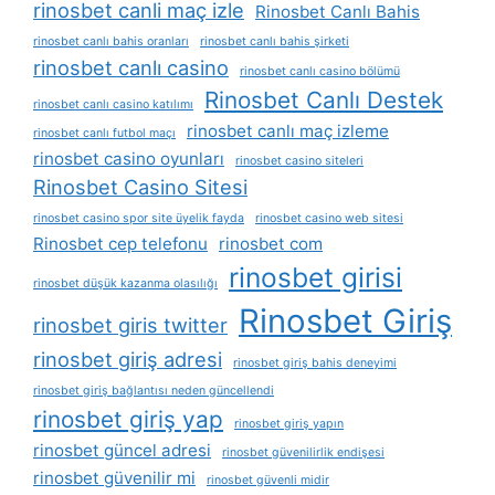
rinosbet canli maç izle
Rinosbet Canlı Bahis
rinosbet canlı bahis oranları
rinosbet canlı bahis şirketi
rinosbet canlı casino
rinosbet canlı casino bölümü
Rinosbet Canlı Destek
rinosbet canlı casino katılımı
rinosbet canlı maç izleme
rinosbet canlı futbol maçı
rinosbet casino oyunları
rinosbet casino siteleri
Rinosbet Casino Sitesi
rinosbet casino spor site üyelik fayda
rinosbet casino web sitesi
Rinosbet cep telefonu
rinosbet com
rinosbet girisi
rinosbet düşük kazanma olasılığı
Rinosbet Giriş
rinosbet giris twitter
rinosbet giriş adresi
rinosbet giriş bahis deneyimi
rinosbet giriş bağlantısı neden güncellendi
rinosbet giriş yap
rinosbet giriş yapın
rinosbet güncel adresi
rinosbet güvenilirlik endişesi
rinosbet güvenilir mi
rinosbet güvenli midir