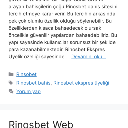
arayan bahisçilerin çoğu Rinosbet bahis sitesini
tercih etmeye karar verir. Bu tercihin arkasında
pek çok olumlu özellik olduğu söylenebilir. Bu
özelliklerden kısaca bahsedecek olursak
öncelikle güvenilir yapılardan bahsedebiliriz. Bu
yapı sayesinde kullanıcılar sorunsuz bir şekilde
para kazanabilmektedir. Rinosbet Ekspres
Üyelik özelliği sayesinde …
Devamını oku…
Kategoriler
Rinsobet
Etiketler
Rinosbet bahis
,
Rinosbet ekspres üyeliği
Yorum yap
Rinosbet Web