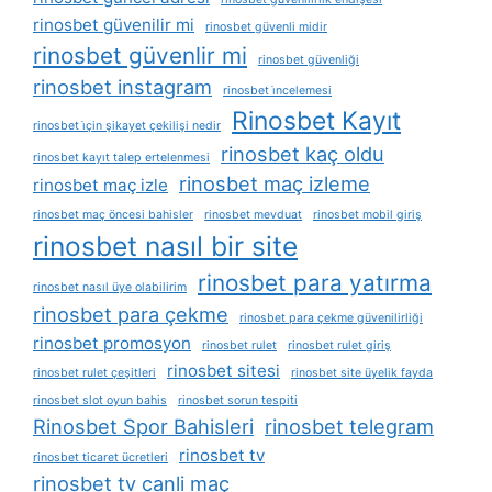
rinosbet güvenilir mi
rinosbet güvenli midir
rinosbet güvenlir mi
rinosbet güvenliği
rinosbet instagram
rinosbet i̇ncelemesi
Rinosbet Kayıt
rinosbet i̇çin şikayet çekilişi nedir
rinosbet kaç oldu
rinosbet kayıt talep ertelenmesi
rinosbet maç izleme
rinosbet maç izle
rinosbet maç öncesi bahisler
rinosbet mevduat
rinosbet mobil giriş
rinosbet nasıl bir site
rinosbet para yatırma
rinosbet nasıl üye olabilirim
rinosbet para çekme
rinosbet para çekme güvenilirliği
rinosbet promosyon
rinosbet rulet
rinosbet rulet giriş
rinosbet sitesi
rinosbet rulet çeşitleri
rinosbet site üyelik fayda
rinosbet slot oyun bahis
rinosbet sorun tespiti
Rinosbet Spor Bahisleri
rinosbet telegram
rinosbet tv
rinosbet ticaret ücretleri
rinosbet tv canli maç