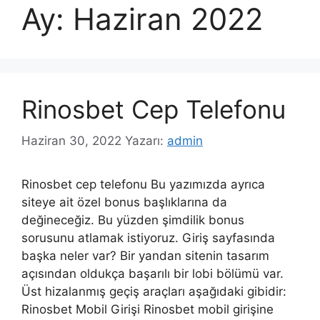
Ay:
Haziran 2022
Rinosbet Cep Telefonu
Haziran 30, 2022
Yazarı:
admin
Rinosbet cep telefonu Bu yazımızda ayrıca
siteye ait özel bonus başlıklarına da
değineceğiz. Bu yüzden şimdilik bonus
sorusunu atlamak istiyoruz. Giriş sayfasında
başka neler var? Bir yandan sitenin tasarım
açısından oldukça başarılı bir lobi bölümü var.
Üst hizalanmış geçiş araçları aşağıdaki gibidir:
Rinosbet Mobil Girişi Rinosbet mobil girişine