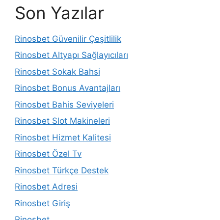
Son Yazılar
Rinosbet Güvenilir Çeşitlilik
Rinosbet Altyapı Sağlayıcıları
Rinosbet Sokak Bahsi
Rinosbet Bonus Avantajları
Rinosbet Bahis Seviyeleri
Rinosbet Slot Makineleri
Rinosbet Hizmet Kalitesi
Rinosbet Özel Tv
Rinosbet Türkçe Destek
Rinosbet Adresi
Rinosbet Giriş
Rinosbet