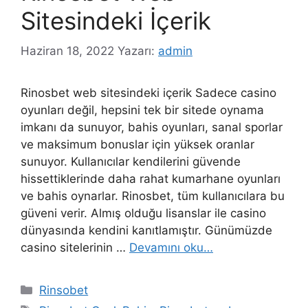
Sitesindeki İçerik
Haziran 18, 2022
Yazarı:
admin
Rinosbet web sitesindeki içerik Sadece casino
oyunları değil, hepsini tek bir sitede oynama
imkanı da sunuyor, bahis oyunları, sanal sporlar
ve maksimum bonuslar için yüksek oranlar
sunuyor. Kullanıcılar kendilerini güvende
hissettiklerinde daha rahat kumarhane oyunları
ve bahis oynarlar. Rinosbet, tüm kullanıcılara bu
güveni verir. Almış olduğu lisanslar ile casino
dünyasında kendini kanıtlamıştır. Günümüzde
casino sitelerinin …
Devamını oku…
Kategoriler
Rinsobet