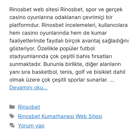
Rinosbet web sitesi Rinosbet, spor ve gerçek
casino oyunlarına odaklanan çevrimiçi bir
platformdur. Rinosbet incelemeleri, kullanıcılara
hem casino oyunlarında hem de kumar
faaliyetlerinde faydalı birçok avantaj sağladığını
gösteriyor. Özellikle popüler futbol
stadyumlarında çok çeşitli bahis fırsatları
sunmaktadır. Bununla birlikte, diğer alanların
yanı sıra basketbol, ​​tenis, golf ve bisiklet dahil
olmak üzere çok çeşitli sporlar sunarlar. …
Devamını oku…
Kategoriler
Rinsobet
Etiketler
Rinosbet Kumarhanesi Web Sitesi
Yorum yap