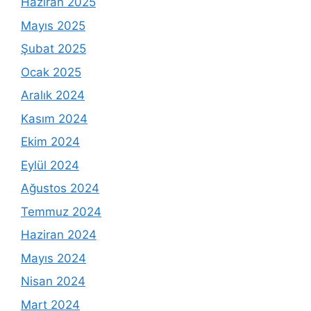
Haziran 2025
Mayıs 2025
Şubat 2025
Ocak 2025
Aralık 2024
Kasım 2024
Ekim 2024
Eylül 2024
Ağustos 2024
Temmuz 2024
Haziran 2024
Mayıs 2024
Nisan 2024
Mart 2024