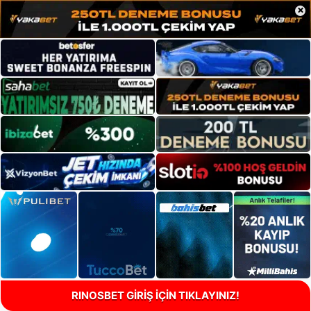
×
RINOSBET GİRİŞ İÇİN TIKLAYINIZ!