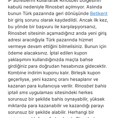
IP adreslerini kullanarak Rinosbet bölgesinin
kabulü nedeniyle Rinosbet açılmıyor. Aslında
bunun Türk pazarında geri dönüşünde
Betikent
bir giriş sorunu olarak kaydedildi. Ancak ilk kez,
bu yönde bir başvuru ile karşılaşıyorsanız,
Rinosbet sitesinin açamadığınız anda yeni giriş
adresi aracılığıyla Türk pazarında hizmet
vermeye devam ettiğini bilmelisiniz. Bunun için
ödeme alacaksınız. İptal edilen kupon
yaklaşımını kullandığınızda maçta bahse
girdiğiniz para doğrudan hesabınıza gidecektir.
Kombine indirim kuponu kalır. Birleşik kupon
geçerliyse, yeni kazanç oranı hesaplanır ve
kazanan para kullanıcıya verilir.
Rinosbet bahis
i̇ptali sms uygulaması
sitesindeki herkes
sorunsuz bir şekilde bahis oynayabilir, yüksek
miktarda para kazanabilir ve kazandığı parayı
sorunsuz bir şekilde alabilir. Herhangi bir