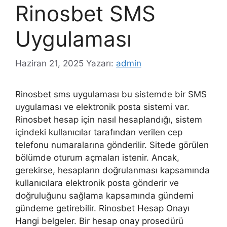
Rinosbet SMS
Uygulaması
Haziran 21, 2025
Yazarı:
admin
Rinosbet sms uygulaması bu sistemde bir SMS
uygulaması ve elektronik posta sistemi var.
Rinosbet hesap için nasıl hesaplandığı, sistem
içindeki kullanıcılar tarafından verilen cep
telefonu numaralarına gönderilir. Sitede görülen
bölümde oturum açmaları istenir. Ancak,
gerekirse, hesapların doğrulanması kapsamında
kullanıcılara elektronik posta gönderir ve
doğruluğunu sağlama kapsamında gündemi
gündeme getirebilir. Rinosbet Hesap Onayı
Hangi belgeler. Bir hesap onay prosedürü