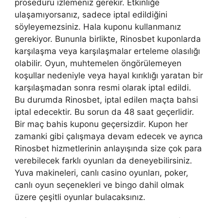
prosedürü izlemeniz gerekir. Etkinliğe
ulaşamıyorsanız, sadece iptal edildiğini
söyleyemezsiniz. Hala kuponu kullanmanız
gerekiyor. Bununla birlikte, Rinosbet kuponlarda
karşılaşma veya karşılaşmalar erteleme olasılığı
olabilir. Oyun, muhtemelen öngörülemeyen
koşullar nedeniyle veya hayal kırıklığı yaratan bir
karşılaşmadan sonra resmi olarak iptal edildi.
Bu durumda Rinosbet, iptal edilen maçta bahsi
iptal edecektir. Bu sorun da 48 saat geçerlidir.
Bir maç bahis kuponu geçersizdir. Kupon her
zamanki gibi çalışmaya devam edecek ve ayrıca
Rinosbet hizmetlerinin anlayışında size çok para
verebilecek farklı oyunları da deneyebilirsiniz.
Yuva makineleri, canlı casino oyunları, poker,
canlı oyun seçenekleri ve bingo dahil olmak
üzere çeşitli oyunlar bulacaksınız.