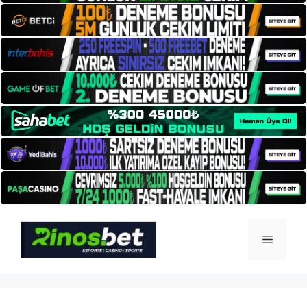
İçeriğe
atla
Menü