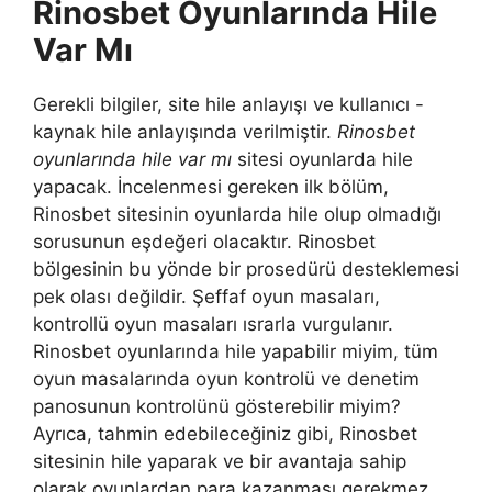
Rinosbet Oyunlarında Hile
Var Mı
Gerekli bilgiler, site hile anlayışı ve kullanıcı -
kaynak hile anlayışında verilmiştir.
Rinosbet
oyunlarında hile var mı
sitesi oyunlarda hile
yapacak. İncelenmesi gereken ilk bölüm,
Rinosbet sitesinin oyunlarda hile olup olmadığı
sorusunun eşdeğeri olacaktır. Rinosbet
bölgesinin bu yönde bir prosedürü desteklemesi
pek olası değildir. Şeffaf oyun masaları,
kontrollü oyun masaları ısrarla vurgulanır.
Rinosbet oyunlarında hile yapabilir miyim, tüm
oyun masalarında oyun kontrolü ve denetim
panosunun kontrolünü gösterebilir miyim?
Ayrıca, tahmin edebileceğiniz gibi, Rinosbet
sitesinin hile yaparak ve bir avantaja sahip
olarak oyunlardan para kazanması gerekmez.