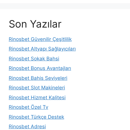
Son Yazılar
Rinosbet Güvenilir Çeşitlilik
Rinosbet Altyapı Sağlayıcıları
Rinosbet Sokak Bahsi
Rinosbet Bonus Avantajları
Rinosbet Bahis Seviyeleri
Rinosbet Slot Makineleri
Rinosbet Hizmet Kalitesi
Rinosbet Özel Tv
Rinosbet Türkçe Destek
Rinosbet Adresi