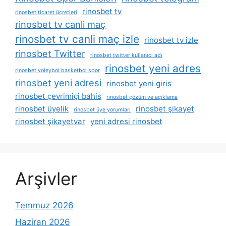
rinosbet tv
rinosbet ticaret ücretleri
rinosbet tv canli maç
rinosbet tv canli maç izle
rinosbet tv izle
rinosbet Twitter
rinosbet twitter kullanıcı adı
rinosbet yeni adres
rinosbet voleybol basketbol spor
rinosbet yeni adresi
rinosbet yeni giris
rinosbet çevrimiçi bahis
rinosbet çözüm ve açıklama
rinosbet üyelik
rinosbet şikayet
rinosbet üye yorumları
rinosbet şikayetvar
yeni adresi rinosbet
Arşivler
Temmuz 2026
Haziran 2026