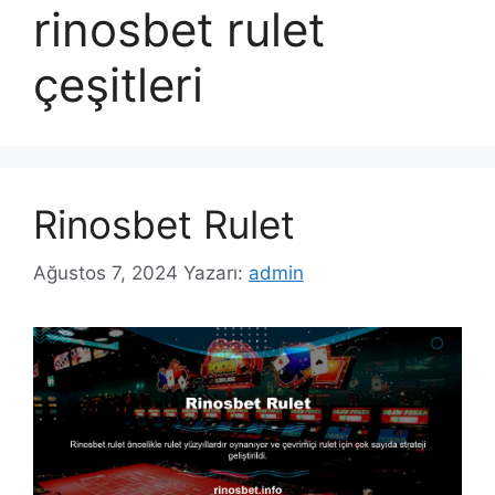
rinosbet rulet
çeşitleri
Rinosbet Rulet
Ağustos 7, 2024
Yazarı:
admin