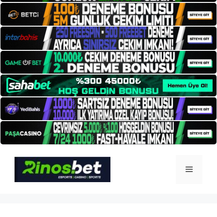
İçeriğe
atla
Menü