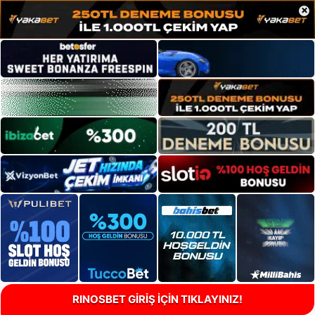
×
RINOSBET GİRİŞ İÇİN TIKLAYINIZ!