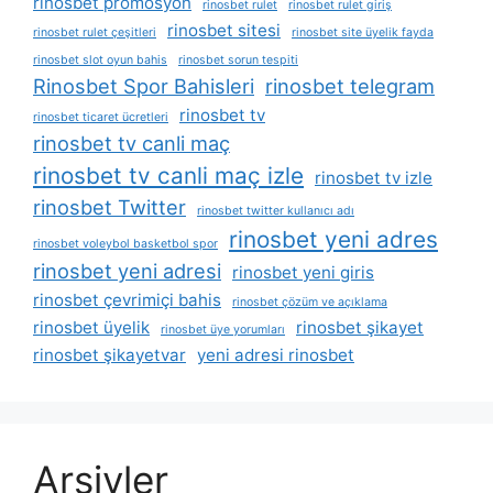
rinosbet promosyon
rinosbet rulet
rinosbet rulet giriş
rinosbet sitesi
rinosbet rulet çeşitleri
rinosbet site üyelik fayda
rinosbet slot oyun bahis
rinosbet sorun tespiti
Rinosbet Spor Bahisleri
rinosbet telegram
rinosbet tv
rinosbet ticaret ücretleri
rinosbet tv canli maç
rinosbet tv canli maç izle
rinosbet tv izle
rinosbet Twitter
rinosbet twitter kullanıcı adı
rinosbet yeni adres
rinosbet voleybol basketbol spor
rinosbet yeni adresi
rinosbet yeni giris
rinosbet çevrimiçi bahis
rinosbet çözüm ve açıklama
rinosbet üyelik
rinosbet şikayet
rinosbet üye yorumları
rinosbet şikayetvar
yeni adresi rinosbet
Arşivler