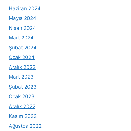
Haziran 2024
Mayıs 2024
Nisan 2024
Mart 2024
Şubat 2024
Ocak 2024
Aralık 2023
Mart 2023
Şubat 2023
Ocak 2023
Aralık 2022
Kasım 2022
Ağustos 2022