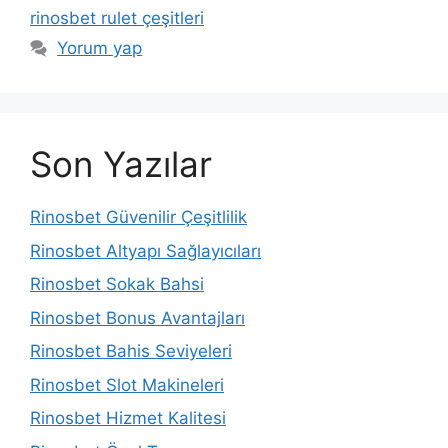
rinosbet rulet çeşitleri
Yorum yap
Son Yazılar
Rinosbet Güvenilir Çeşitlilik
Rinosbet Altyapı Sağlayıcıları
Rinosbet Sokak Bahsi
Rinosbet Bonus Avantajları
Rinosbet Bahis Seviyeleri
Rinosbet Slot Makineleri
Rinosbet Hizmet Kalitesi