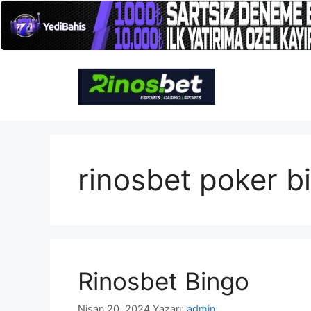
İçeriğe
atla
rinosbet poker b
Rinosbet Bingo
Nisan 20, 2024
Yazarı:
admin