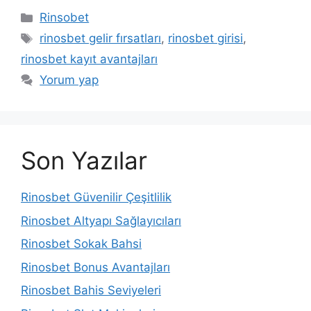
Kategoriler
Rinsobet
Etiketler
rinosbet gelir fırsatları
,
rinosbet girisi
,
rinosbet kayıt avantajları
Yorum yap
Son Yazılar
Rinosbet Güvenilir Çeşitlilik
Rinosbet Altyapı Sağlayıcıları
Rinosbet Sokak Bahsi
Rinosbet Bonus Avantajları
Rinosbet Bahis Seviyeleri