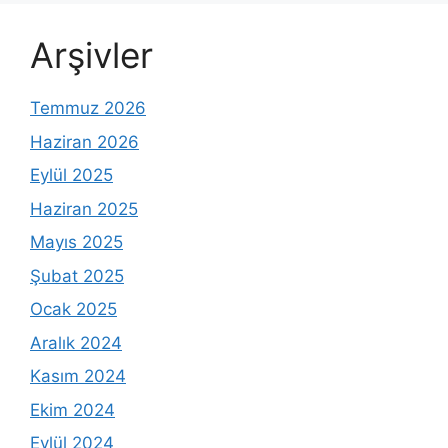
Arşivler
Temmuz 2026
Haziran 2026
Eylül 2025
Haziran 2025
Mayıs 2025
Şubat 2025
Ocak 2025
Aralık 2024
Kasım 2024
Ekim 2024
Eylül 2024