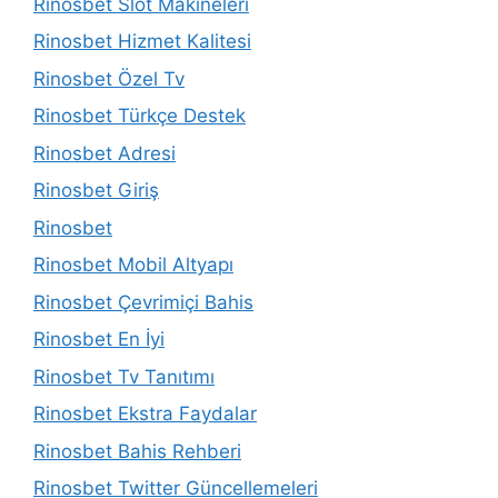
Rinosbet Slot Makineleri
Rinosbet Hizmet Kalitesi
Rinosbet Özel Tv
Rinosbet Türkçe Destek
Rinosbet Adresi
Rinosbet Giriş
Rinosbet
Rinosbet Mobil Altyapı
Rinosbet Çevrimiçi Bahis
Rinosbet En İyi
Rinosbet Tv Tanıtımı
Rinosbet Ekstra Faydalar
Rinosbet Bahis Rehberi
Rinosbet Twitter Güncellemeleri