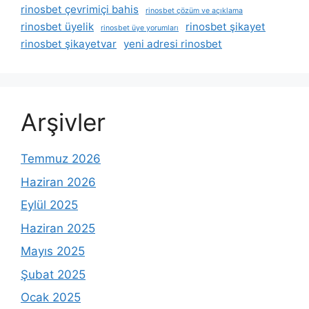
rinosbet çevrimiçi bahis
rinosbet çözüm ve açıklama
rinosbet üyelik
rinosbet şikayet
rinosbet üye yorumları
rinosbet şikayetvar
yeni adresi rinosbet
Arşivler
Temmuz 2026
Haziran 2026
Eylül 2025
Haziran 2025
Mayıs 2025
Şubat 2025
Ocak 2025