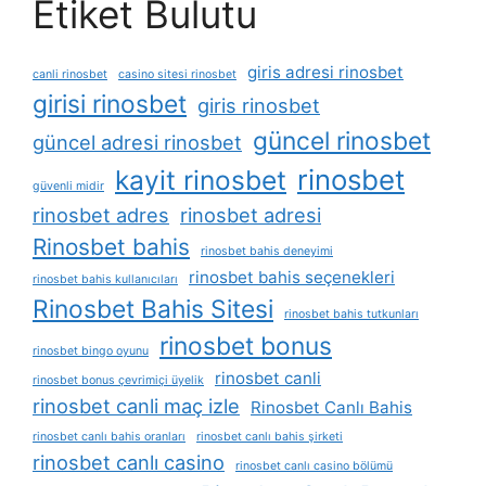
Etiket Bulutu
giris adresi rinosbet
canli rinosbet
casino sitesi rinosbet
girisi rinosbet
giris rinosbet
güncel rinosbet
güncel adresi rinosbet
rinosbet
kayit rinosbet
güvenli midir
rinosbet adres
rinosbet adresi
Rinosbet bahis
rinosbet bahis deneyimi
rinosbet bahis seçenekleri
rinosbet bahis kullanıcıları
Rinosbet Bahis Sitesi
rinosbet bahis tutkunları
rinosbet bonus
rinosbet bingo oyunu
rinosbet canli
rinosbet bonus çevrimiçi üyelik
rinosbet canli maç izle
Rinosbet Canlı Bahis
rinosbet canlı bahis oranları
rinosbet canlı bahis şirketi
rinosbet canlı casino
rinosbet canlı casino bölümü