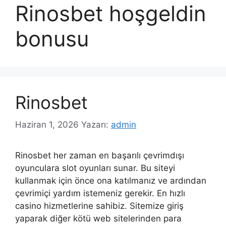
Rinosbet hoşgeldin
bonusu
Rinosbet
Haziran 1, 2026
Yazarı:
admin
Rinosbet her zaman en başarılı çevrimdışı
oyunculara slot oyunları sunar. Bu siteyi
kullanmak için önce ona katılmanız ve ardından
çevrimiçi yardım istemeniz gerekir. En hızlı
casino hizmetlerine sahibiz. Sitemize giriş
yaparak diğer kötü web sitelerinden para