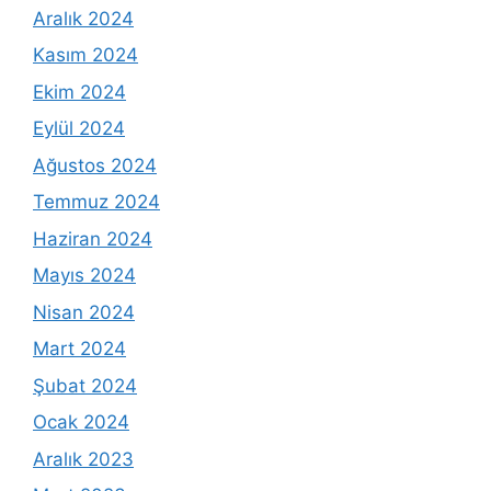
Aralık 2024
Kasım 2024
Ekim 2024
Eylül 2024
Ağustos 2024
Temmuz 2024
Haziran 2024
Mayıs 2024
Nisan 2024
Mart 2024
Şubat 2024
Ocak 2024
Aralık 2023